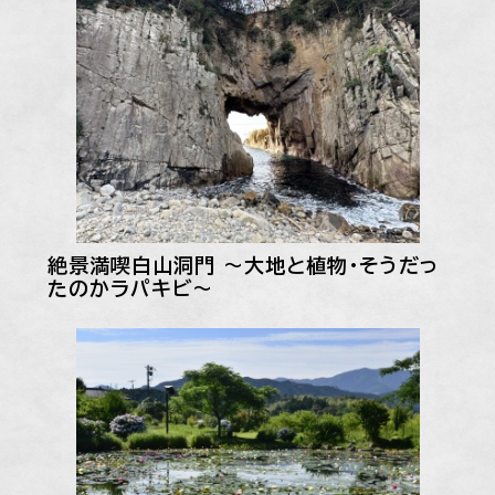
絶景満喫白山洞門 〜大地と植物・そうだっ
たのかラパキビ〜