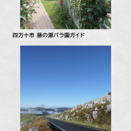
四万十市 藤の瀬バラ園ガイド