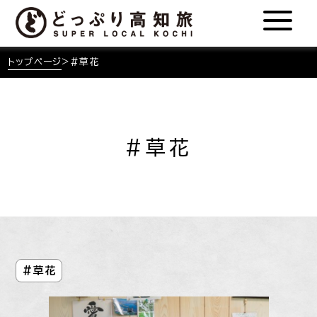
トップページ
>
#草花
#草花
#草花