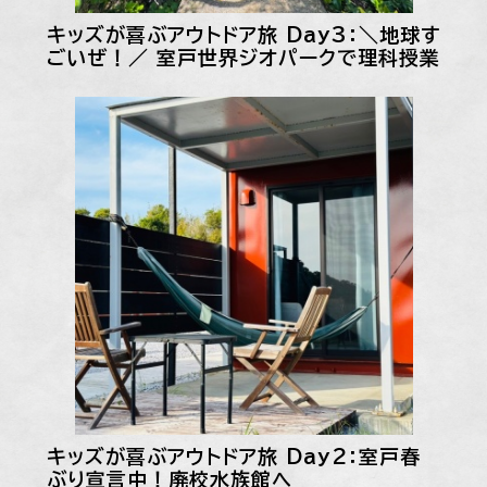
キッズが喜ぶアウトドア旅 Day3：＼地球す
ごいぜ！／ 室戸世界ジオパークで理科授業
キッズが喜ぶアウトドア旅 Day2：室戸春
ぶり宣言中！廃校水族館へ