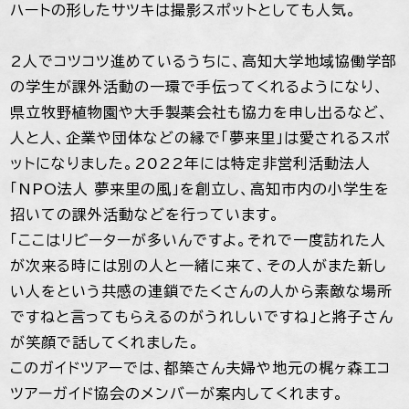
ハートの形したサツキは撮影スポットとしても人気。
2人でコツコツ進めているうちに、高知大学地域協働学部
の学生が課外活動の一環で手伝ってくれるようになり、
県立牧野植物園や大手製薬会社も協力を申し出るなど、
人と人、企業や団体などの縁で「夢来里」は愛されるスポ
ットになりました。2022年には特定非営利活動法人
「NPO法人 夢来里の風」を創立し、高知市内の小学生を
招いての課外活動などを行っています。
「ここはリピーターが多いんですよ。それで一度訪れた人
が次来る時には別の人と一緒に来て、その人がまた新し
い人をという共感の連鎖でたくさんの人から素敵な場所
ですねと言ってもらえるのがうれしいですね」と將子さん
が笑顔で話してくれました。
このガイドツアーでは、都築さん夫婦や地元の梶ヶ森エコ
ツアーガイド協会のメンバーが案内してくれます。