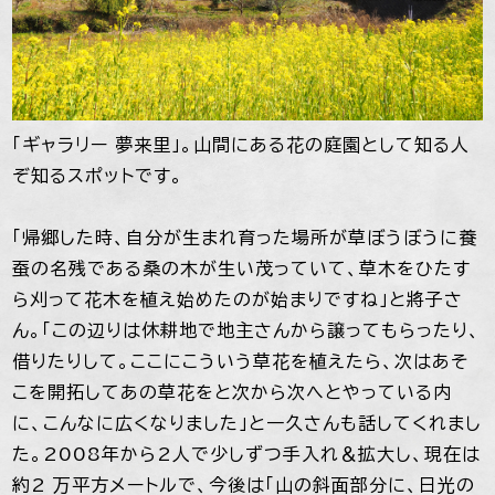
「ギャラリー 夢来里」。山間にある花の庭園として知る人
ぞ知るスポットです。
「帰郷した時、自分が生まれ育った場所が草ぼうぼうに養
蚕の名残である桑の木が生い茂っていて、草木をひたす
ら刈って花木を植え始めたのが始まりですね」と將子さ
ん。「この辺りは休耕地で地主さんから譲ってもらったり、
借りたりして。ここにこういう草花を植えたら、次はあそ
こを開拓してあの草花をと次から次へとやっている内
に、こんなに広くなりました」と一久さんも話してくれまし
た。2008年から2人で少しずつ手入れ＆拡大し、現在は
約2 万平方メートルで、今後は「山の斜面部分に、日光の