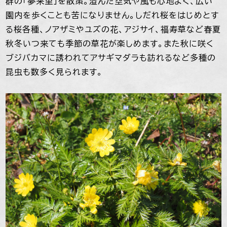
群の「夢来里」を散策。澄んだ空気や風も心地よく、広い
園内を歩くことも苦になりません。しだれ桜をはじめとす
る桜各種、ノアザミやユズの花、アジサイ、福寿草など春夏
秋冬いつ来ても季節の草花が楽しめます。また秋に咲く
ブジバカマに誘われてアサギマダラも訪れるなど多種の
昆虫も数多く見られます。