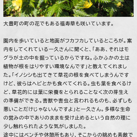
大豊町の町の花でもある福寿草も咲いています。
園内を歩いていると地面がフカフカしているところが。案
内をしてくれている一久さんに聞くと、「ああ、それはモ
グラが土の中を掘っているからですね。ふかふかの土は
植物が根をはりやすい環境なんです」と教えてくれまし
た。「イノシシも出てきて草花の根を食べてしまうんです
けど、彼らはヘビとかも食べてくれる。虫も葉を食べるけ
ど、草花的には葉に栄養をとられることなく次の芽生え
の準備ができる。害獣や害虫と言われるものも、必ずしも
悪いことだけじゃないんですよ」と一久さん。多様な生命
の営みの中でありのままを受け止めるという自然の理に
少し触れられたような気がしました。
途中にはベンチや休憩所もあり、そこからの眺めも素敵で