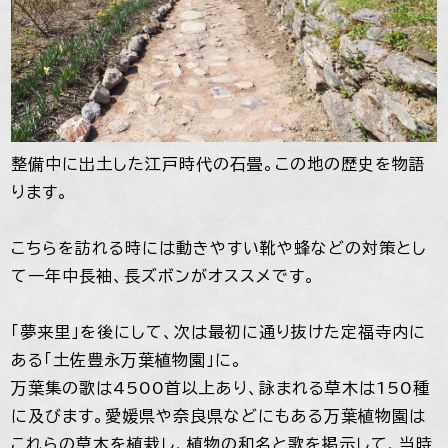
整備中に出土した江戸時代の石畳。この地の歴史を物語
ります。
こちらを訪れる時には動きやすい靴や蜂などの対策とし
て一年中長袖、長ズボンがオススメです。
「夢来里」を後にして、次は最初に通り抜けた定福寺内に
ある「土佐豊永万葉植物園」に。
万葉集の歌は4500首以上あり、詠まれる草木は150種
に及びます。愛媛県や奈良県などにもある万葉植物園は
これらの草木を植栽し、植物の和名と歌を掲示して、当時