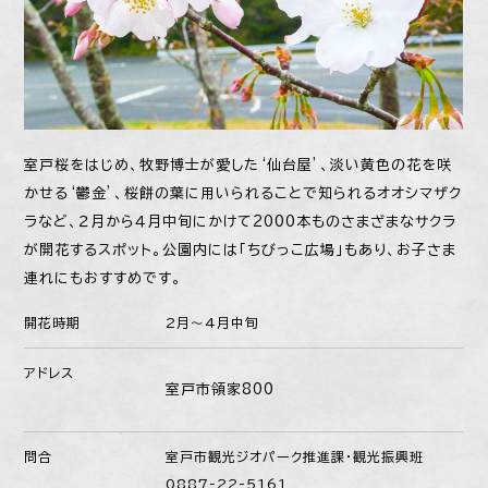
室戸桜をはじめ、牧野博士が愛した‘仙台屋’、淡い黄色の花を咲
かせる‘鬱金’、桜餅の葉に用いられることで知られるオオシマザク
ラなど、２月から４月中旬にかけて2000本ものさまざまなサクラ
が開花するスポット。公園内には「ちびっこ広場」もあり、お子さま
連れにもおすすめです。
開花時期
2月〜4月中旬
アドレス
室戸市領家800
問合
室戸市観光ジオパーク推進課・観光振興班
0887-22-5161