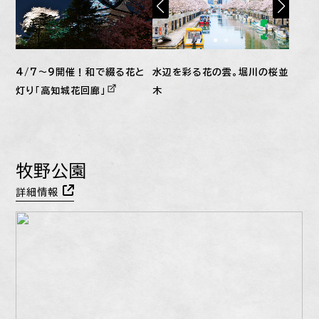
4/7〜9開催！和で綴る花と
水辺を彩る花の雲。堀川の桜並
灯り「高知城花回廊」
木
牧野公園
詳細情報