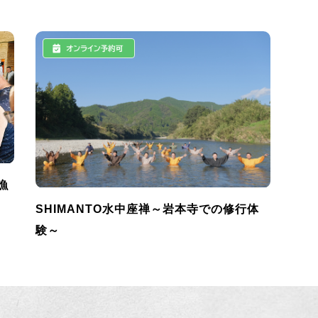
漁
SHIMANTO水中座禅～岩本寺での修行体
験～