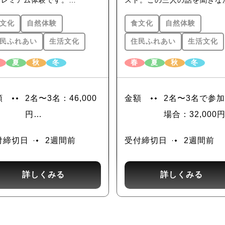
プレミアム体験です。
スト。この三人の話を聞きな
untains of Kochi）
知でも人気の俳句イベントを主
ら、炭と七厘を使って行うコ
文化
自然体験
食文化
自然体験
する講師陣が、俳句の楽しみ方
ー豆の日本式焙煎を見学そし
丁寧に解説。里山を散策しなが
飲。その後、山姥の滝に設置
民ふれあい
生活文化
住民ふれあい
生活文化
季語を探し、一句をつくるワー
山の屋台でグルメサブジをい
夏
秋
冬
春
夏
秋
冬
ショップの後は、季語の食材も
く。午後は、希望に合わせて
んだんに使った評判のランチを
石に寝転んだり、薪割り、野
堪能いただきます。旅の途中で
しなど、日本の山の暮らしを
額
2名〜3名：46,000
金額
2名〜3名で参
句の楽しさに触れることで、こ
していただきます。
円
場合：32,000
の景色や出会いの“解像度”が
4名〜8名：39,000
4名〜8名で参
っと上がるはず。俳句を書き留
付締切日
2週間前
受付締切日
2週間前
円
場合：25,000
るための土佐和紙ノートは、お
産としてお持ち帰りいただけま
詳しくみる
詳しくみる
。