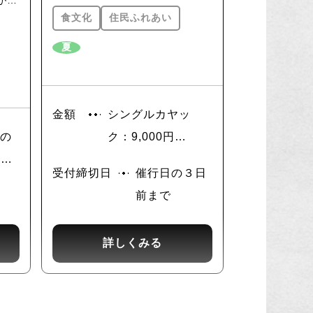
が
ての四万十に欠かせない旬の食材
食文化
住民ふれあい
ーヒ
です。また、お料理に限らず、ぶ
て試
しゅかんを搾って作るジュースも
夏
した
四万十ならではの味覚！その爽や
ただ
かな味は心と体にきりっと潤いを
、巨
与えてくれます。このプランでは
草探
金額
シングルカヤッ
カヌーツーリングの後に畑に行っ
満喫
てぶしゅかんの青玉収穫を体験
加の
ク：9,000円
し、帰ってきて焼き鮎の入ったお
円
タンデム（2名）：
受付締切日
催行日の３日
弁当でランチ。食後にぶしゅかん
加の
14,500円
を使って自分好みにジュースをお
前まで
円
作りいただきます。季節の移ろい
を旬の食で楽しむ四万十ならでは
詳しくみる
特別な体験プランです。