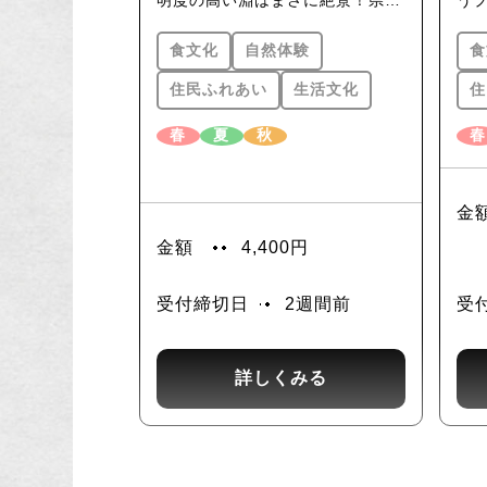
明度の高い淵はまさに絶景！県立
う
Mo
公園として整備された遊歩道を辿
高
食文化
自然体験
食
りながら春は新緑、秋は紅葉も楽
宰
しめます。四月上旬、渓谷の上で
を
住民ふれあい
生活文化
住
は多くの人が見物にやってくるし
ら
春
夏
秋
春
だれ桜が滝のような見事な花を咲
ク
かせます。ハイキングの後はよも
ふ
ぎの餅に小豆あんを包んで焼き上
ご
金
げた郷土茶菓「いりもち」と地元
俳
金額
4,400円
のほうじ茶でくつろいでいただ
の先
く、秘境の地の大自然と文化をど
ぐ
受付締切日
2週間前
受
っぷりと体験できるプログラムで
め
す。
土
詳しくみる
す
個人向け商品は
コチラ