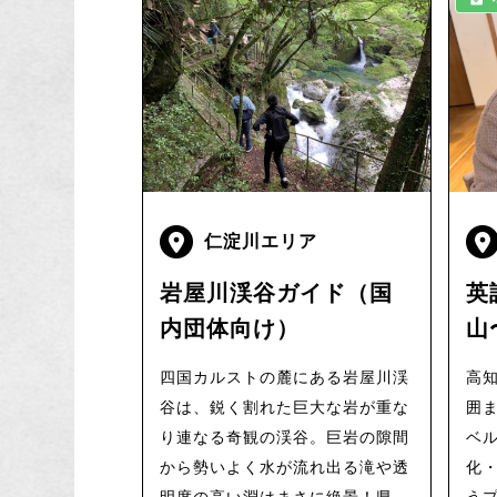
仁淀川エリア
岩屋川渓谷ガイド（国
英
内団体向け）
山
俳
四国カルストの麓にある岩屋川渓
高
る
谷は、鋭く割れた巨大な岩が重な
囲
Se
り連なる奇観の渓谷。巨岩の隙間
ベ
から勢いよく水が流れ出る滝や透
Ha
化