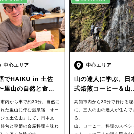
中心エリア
中心エリア
語でHAIKU in 土佐
山の達人に学ぶ、日
〜里山の自然と食を
式焙煎コーヒー＆山
句を通じて体感す
グルメサブジ（Wild
知市内から車で約30分。自然に
高知市内から30分で行ける秘
〜（Beyond
Fire on the
まれた里山に佇む温泉宿「オー
に、三人の山の達人が住んで
venteen Syllables:
Mountain）
ルジュ土佐山」にて、日本文
る。
iku in the
・俳句と季節の会席料理を味わ
山、コーヒー、料理のスペシ