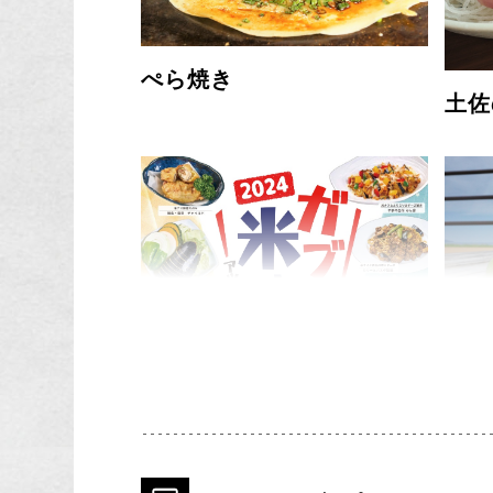
ぺら焼き
土佐
黒潮
西土佐産の米ナス料理