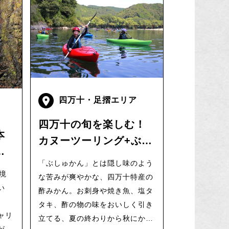
四万十・足摺エリア
四万十の旬を楽しむ！
本
カヌーツーリング+ぶし
の
ゅかん狩り体験
「ぶしゅかん」とは隠し味のよう
境
な苦みが爽やかな、四万十特産の
い
酢みかん。お刺身や焼き魚、塩タ
タキ、酢の物の味をおいしく引き
ャリ
立てる、夏の終わりから秋にかけ