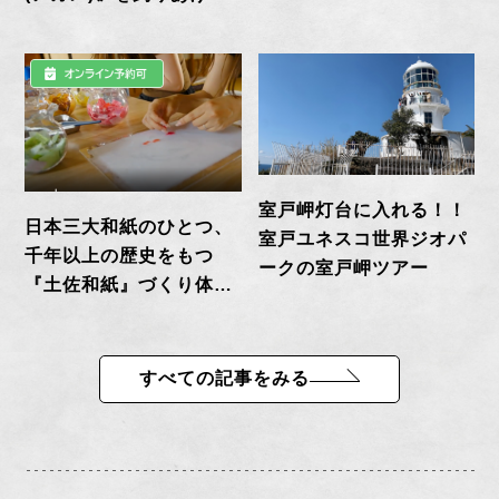
う ＊手ぶらでOK！イ
ンストラクター付！
室戸岬灯台に入れる！！
日本三大和紙のひとつ、
室戸ユネスコ世界ジオパ
千年以上の歴史をもつ
ークの室戸岬ツアー
『土佐和紙』づくり体験
【タクシー送迎付き】
すべての記事をみる