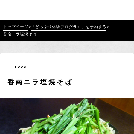
トップページ
>
「どっぷり体験プログラム」を予約する
>
香南ニラ塩焼そば
Food
香南ニラ塩焼そば