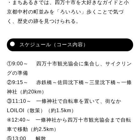
・まちあるきでは、四万十市を大好きなガイドと小
京都中村の町並みを「ろいろい」歩くことで気づ
く、歴史の跡を見つけられる。
スケジュール（コース内容）
①9:00～ 四万十市観光協会に集合し、サイクリン
グの準備
②9:15～ 赤鉄橋～佐田沈下橋～三里沈下橋～一條
神社（約20km）
③11:10～ 一條神社で自転車を置いて、街なか
LOILOI（散策）（約1.5km）
④12:40～ 一條神社から四万十市観光協会まで自転
車で移動（約2.5km）
⑤13:00 解散