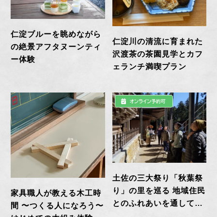
仁淀ブルーを眺めながら
仁淀川の清流に育まれた
の絶景アフタヌーンティ
沢渡茶の茶園見学とカフ
ー体験
ェランチ満喫プラン
土佐の三大祭り「秋葉祭
り」の里を巡る 地域住民
家具職人が教える木工時
とのふれあいを通して祭
間 〜つくる人になろう〜
りの歴史と食を楽しむ旅