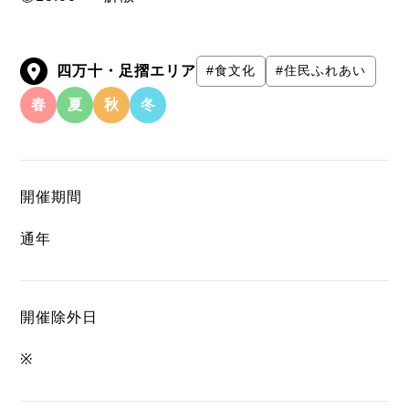
四万十・足摺エリア
#食文化
#住民ふれあい
春
夏
秋
冬
開催期間
通年
開催除外日
※