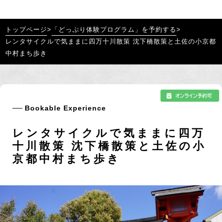
トップページ
>
「どっぷり体験プログラム」を予約する
>
レンタサイクルで気ままに四万十川散策 沈下橋散策と土佐の小京都
中村まち歩き
Bookable Experience
レンタサイクルで気ままに四万
十川散策 沈下橋散策と土佐の小
京都中村まち歩き