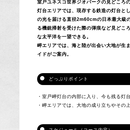
室戸ユネスコ世界ジオパークの見どころ
灯台エリアでは、現存する鉄造の灯台として
の光を届ける直径2m60cmの日本最大
る機銃掃射を受けた際の弾痕など見どこ
な太平洋を一望できる。
岬エリアでは、海と陸が出会い大地が生
イドがご案内。
どっぷりポイント
・室戸岬灯台の内部に入り、今も残る灯
・岬エリアでは、大地の成り立ちやその
スケジュール（コース内容）