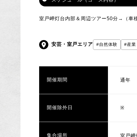
室戸岬灯台内部＆周辺ツアー50分→（車
安芸・室戸エリア
#自然体験
#産業
開催期間
通年
開催除外日
※
集合場所
室戸岬