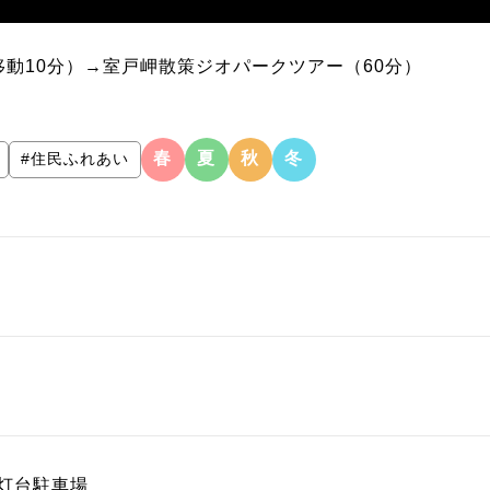
移動10分）→室戸岬散策ジオパークツアー（60分）
春
夏
秋
冬
#住民ふれあい
灯台駐車場