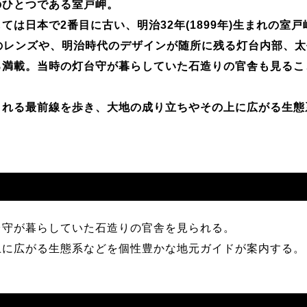
のひとつである室戸岬。
は日本で2番目に古い、明治32年(1899年)生まれの室戸岬
級のレンズや、明治時代のデザインが随所に残る灯台内部、
ろ満載。当時の灯台守が暮らしていた石造りの官舎も見るこ
まれる最前線を歩き、大地の成り立ちやその上に広がる生態
台守が暮らしていた石造りの官舎を見られる。
上に広がる生態系などを個性豊かな地元ガイドが案内する。