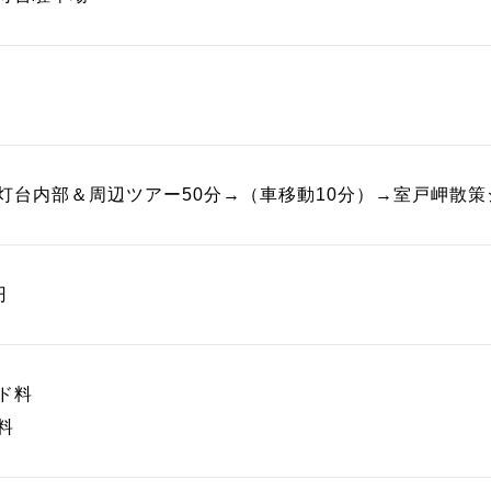
灯台内部＆周辺ツアー50分→（車移動10分）→室戸岬散策
円
ド料
料