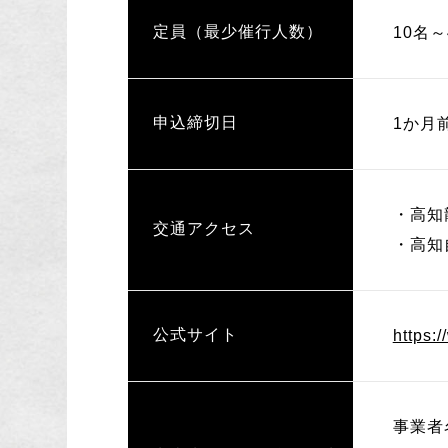
定員（最少催行人数）
10名～
申込締切日
1か月
・高知
交通アクセス
・高知
公式サイト
https:
事業者