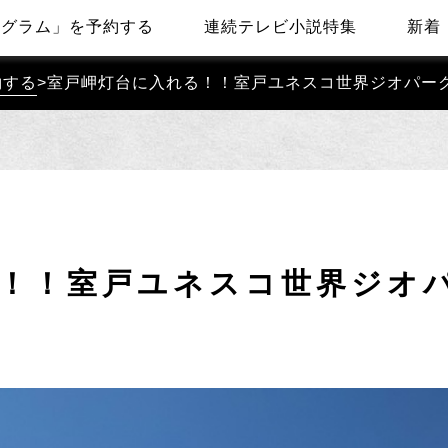
ログラム」を予約する
連続テレビ小説特集
新着
約する
>
室戸岬灯台に入れる！！室戸ユネスコ世界ジオパー
！！室戸ユネスコ世界ジオ