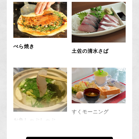
酒を愉しむ（海外団体、クルーズ
エクスカーション向
土佐の匠・西邨（にしむら）氏による内原野陶芸
け）“Discover Japanese
館アトリエツアーでは、伝統の窯や作業場を巡り
Traditions: Pottery Crafting &
ながら陶芸の工程や素材について学び、匠のひね
ぺら焼き
Tosa Sake Tasting”
り技術を間近で見学。見学後は、同アトリエ内に
土佐の清水さば
て、地元の酒蔵「有光酒造」が提供する地酒を西
邨房主の酒器で味わいます。なお、グラスでの提
歴史伝統
食文化
産業
供もあるため、陶器とグラスの口当たりの違いな
ども体験頂けます。
春
夏
秋
冬
※使用した酒器は購入しお持ち帰り頂く事も可能
です。
金額
8,000円
すくモーニング
お魚しゃぶしゃぶ
受付締切日
２ヶ月前