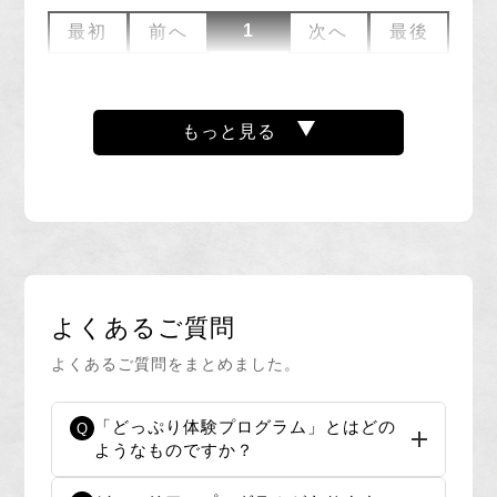
1
最初
前へ
次へ
最後
キジグルメ
もっと見る
里芋担々麺
鍋焼きラーメン
よくあるご質問
よくあるご質問をまとめました。
1
2
最初
前へ
次へ
最後
「どっぷり体験プログラム」とはどの
Q
ようなものですか？