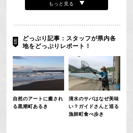
詳しくみる
もっと見る
どっぷり記事：スタッフが県内各
1
2
3
最初
前へ
次へ
最後
黒潮グリーンレモン
地をどっぷりレポート！
西土佐産の米ナス料理
自然のアートに癒され
清水のサバはなぜ美味
る黒潮町あるき
い？ガイドさんと巡る
四万十ポーク
漁師町食べ歩き