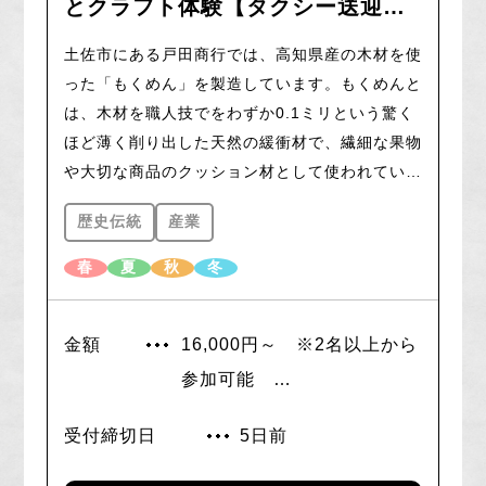
とクラフト体験【タクシー送迎付
き】
土佐市にある戸田商行では、高知県産の木材を使
った「もくめん」を製造しています。もくめんと
は、木材を職人技でをわずか0.1ミリという驚く
ほど薄く削り出した天然の緩衝材で、繊細な果物
や大切な商品のクッション材として使われていま
す。
歴史伝統
産業
工場内は木の香りがふんわり漂い、まるで自然の
中にいるような心地よさを感じられます。工場見
春
夏
秋
冬
学ツアーでは、全国でも唯一のもくめん製造専業
工場の内部を特別にご案内。普段はなかなか目に
金額
16,000円～ ※2名以上から
することのない不思議な機械や設備が並ぶ様子
は、まるで映画の世界を体感するかのような雰囲
参加可能
気です。木の枝葉や土佐市の特産品・文旦の皮か
※タクシー乗車場所によって
らエッセンシャルオイルも製造しており、地元の
受付締切日
5日前
金額が異なりますので、詳し
材料を余すことなく活用しています。工場見学の
くはHPをご覧ください。