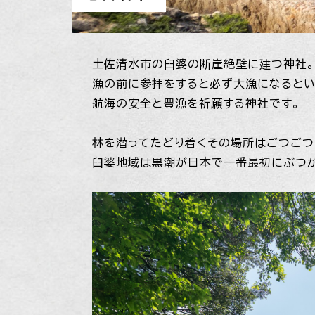
土佐清水市の臼婆の断崖絶壁に建つ神社。
漁の前に参拝をすると必ず大漁になるとい
航海の安全と豊漁を祈願する神社です。
林を潜ってたどり着くその場所はごつごつ
臼婆地域は黒潮が日本で一番最初にぶつか