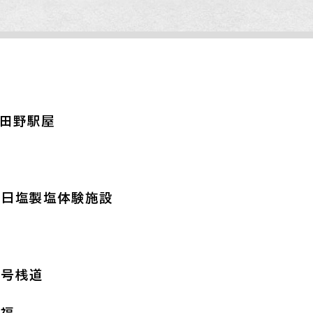
駅田野駅屋
殿
天日塩製塩体験施設
寺
二号桟道