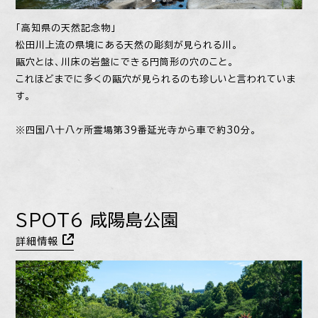
「高知県の天然記念物」
松田川上流の県境にある天然の彫刻が見られる川。
甌穴とは、川床の岩盤にできる円筒形の穴のこと。
これほどまでに多くの甌穴が見られるのも珍しいと言われていま
す。
※四国八十八ヶ所霊場第39番延光寺から車で約30分。
SPOT6 咸陽島公園
詳細情報