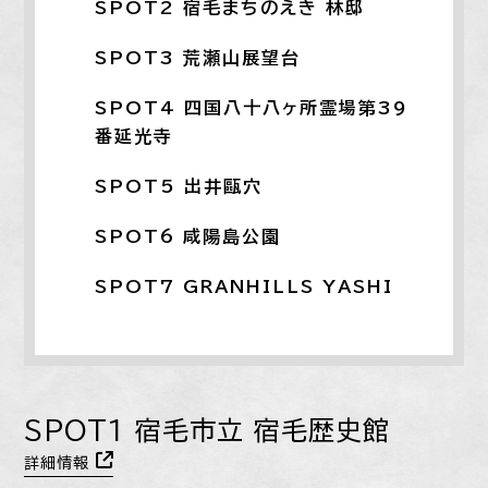
SPOT2 宿毛まちのえき 林邸
SPOT3 荒瀬山展望台
SPOT4 四国八十八ヶ所霊場第39
番延光寺
SPOT5 出井甌穴
SPOT6 咸陽島公園
SPOT7 GRANHILLS YASHI
SPOT1 宿毛市立 宿毛歴史館
詳細情報