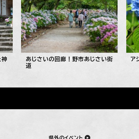
た神
あじさいの回廊！野市あじさい街
ア
道
県外のイベント