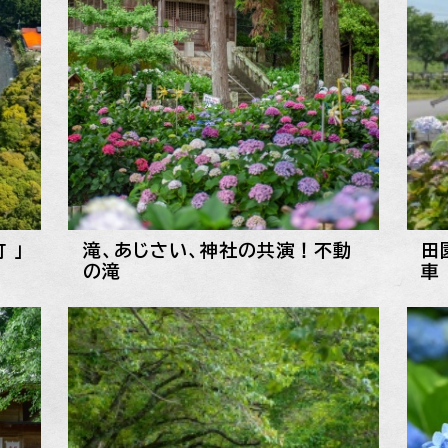
 」
滝、あじさい、神社の共演！不動
田
の滝
車