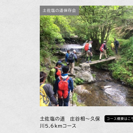
土佐塩の道保存会
土佐塩の道 庄谷相～久保
コース概要はこ
川5.6kmコース