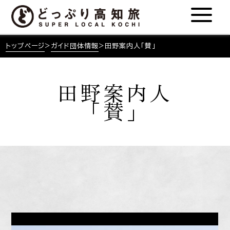
トップページ
>
ガイド団体情報
>
田野案内人「賛」
田野案内人
「賛」