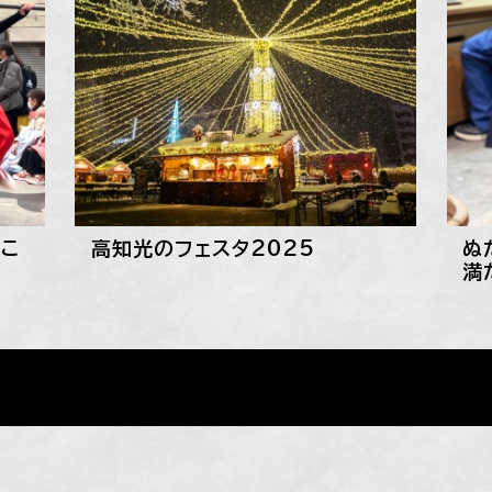
こ
高知光のフェスタ2025
ぬ
満