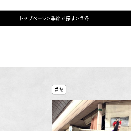
トップページ
>
季節で探す
>
#冬
#冬