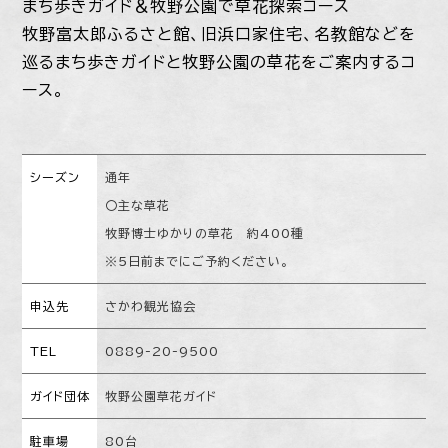
まち歩きガイド＆牧野公園で草花探索コース
牧野富太郎ふるさと館、旧浜口家住宅、名教館などを
巡るまち歩きガイドと牧野公園の草花をご案内するコ
ース。
シーズン
通年
〇主な草花
牧野博士ゆかりの草花 約400種
※５日前までにご予約ください。
申込先
さかわ観光協会
TEL
0889-20-9500
ガイド団体
牧野公園草花ガイド
駐車場
80台