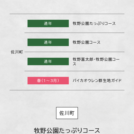
通年
牧野公園たっぷりコース
通年
牧野公園コース
佐川町
牧野富太郎・牧野公園コー
通年
ス
春（1～3月）
バイカオウレン群生地ガイド
佐川町
牧野公園たっぷりコース