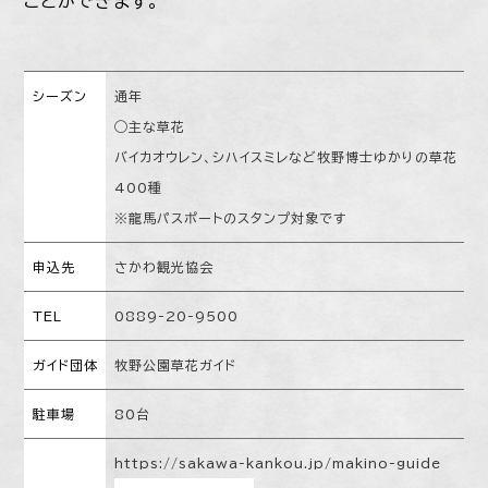
ことができます。
シーズン
通年
◯主な草花
バイカオウレン、シハイスミレなど牧野博士ゆかりの草花
400種
※龍馬パスポートのスタンプ対象です
申込先
さかわ観光協会
TEL
0889-20-9500
ガイド団体
牧野公園草花ガイド
駐車場
80台
https://sakawa-kankou.jp/makino-guide