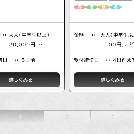
もある宿主が、ご希望に応じて
春
夏
秋
冬
ん地鶏」の養鶏場見学や土佐備
窯見学、川遊びのできる羽根
スポットへのご案内なども対
大人（中学生以上）：
金額
大人（中学生
ます。室戸市がおこなっている
20,000円
1,100円、こ
イクルの貸出・返却拠点にもな
ので便利です。
こども（小学生以下）：
学生） 600円
切日
5日前
受付締切日
4日前ま
10,000円
児無料 ※乳
※幼児（要相談：食事・
詳しくみる
詳しくみる
布団サービスの有無に
より、金額が異なりま
す）
1
2
3