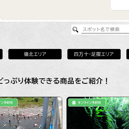
ま
拠
嶺北エリア
四万十・足摺エリア
どっぷり体験できる商品をご紹介！
大鯛