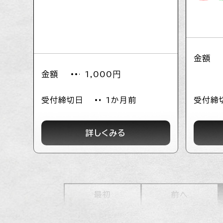
カ軍の艦載機による機銃掃射を受けた
ガイドで
際の弾痕など見どころ満載。当時の灯
「はちき
台守が暮らしていた石造りの官舎も見
長炭の炭
ることができる。灯台の立つ高台から
川の絶好
金額
は、雄大な太平洋を一望できる。
応いたし
金額
1,000円
岬エリアでは、海と陸が出会い大地が生
シェアサ
まれる最前線を歩き、大地の成り立ちや
っている
受付締切日
1か月前
受付締
その上に広がる生態系、人の暮らしなど
を地元の個性豊かなガイドがご案内。
詳しくみる
最初
前へ