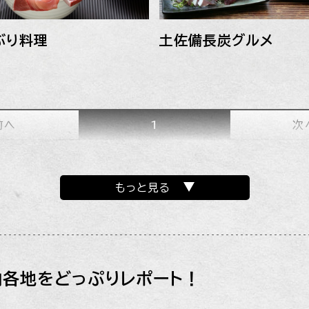
土佐備長炭グルメ
ぶり料理
前へ
1
次
もっと見る
内各地をどっぷりレポート！