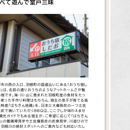
べて遊んで室戸三昧
戸三昧
戸市の西の入口、羽根町の国道沿いにある「おうち宿し
お」は、名前の通りおうちのようなアットホームさが魅
の宿です。海・川・山に恵まれた羽根町産の食材をたっ
り使った手作り料理はもちろん、宿主の息子が育てる高
県特産「はちきん地鶏」を、日本三大備長炭の一つ土佐
長炭で焼いていただくBBQは、ここでしか味わえませ
。観光ガイドでもある宿主が、ご希望に応じて「はちきん
鶏」の養鶏場見学や土佐備長炭の炭窯見学、川遊びので
る羽根川の絶好スポットへのご案内なども対応いたし