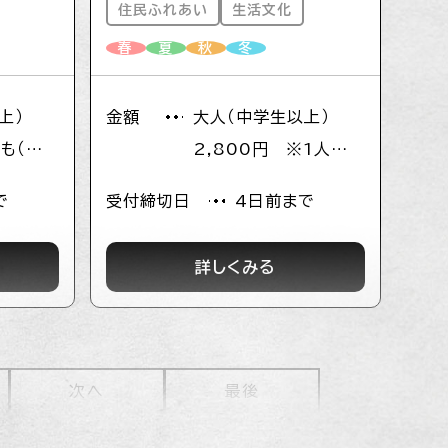
住民ふれあい
生活文化
のお買い物をお楽しみ下さい。
春
夏
秋
冬
以上）
金額
大人（中学生以上）
ども（小
2,800円 ※1人参加
 未就学
の場合は、5,000円
で
受付締切日
4日前まで
幼児不可
こども（小学生）
2,400円 未就学児
詳しくみる
無料 ※乳幼児不可
次へ
最後