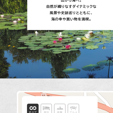
山から海へ。
自然が織りなすダイナミックな
風景や史跡巡りとともに、
海の幸や買い物を満喫。
すべて
宿泊
体験
グルメ