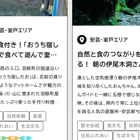
芸・室戸エリア
安芸・室戸エリア
食付き！「おうち宿し
自然と食のつながり
」で食べて遊んで室戸
る！ 朝の伊尾木洞さ
西の入口、羽根町の国道沿い
高知で人気の直販所
おうち宿しだお」は、名前の通り
凛とした空気感漂う朝の伊尾
い物
ようなアットホームさが魅力の
域を知り尽くしたおんちゃん、
海・川・山に恵まれた羽根町産
んガイドと一緒に五感で感じ
たっぷり使った手作り料理は
検。その後は、県内で常に上位
、宿主の息子が育てる高知県特
を誇る人気の直販所・安芸駅
自然体験
産業
きん地鶏」を、日本三大備長炭
市場へ。自然の恩恵を受けて
歴史伝統
食文化
自然
れあい
生活文化
土佐備長炭で焼いていただく
元野菜や獲れたての魚などの
住民ふれあい
生活文化
、ここでしか味わえません。観光
のお買い物をお楽しみ下さい
夏
秋
冬