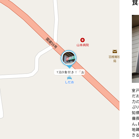
食
1泊3食付き！「おうち宿しだお」で食べて遊んで室
室
だ
力
ぷ
知
備
ん
地
き