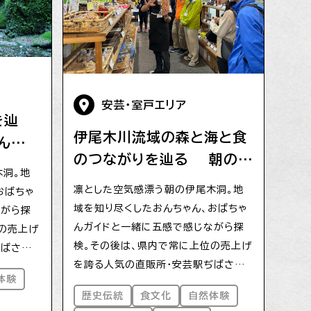
安芸・室戸エリア
を辿
伊尾木川流域の森と海と食
んぽと
のつながりを辿る 朝の伊
でお買
木洞。地
尾木洞探検とぢばさん市場
凛とした空気感漂う朝の伊尾木洞。地
おばちゃ
で自然の恵みお買い物ツア
域を知り尽くしたおんちゃん、おばちゃ
ながら探
ー
んガイドと一緒に五感で感じながら探
の売上げ
検。その後は、県内で常に上位の売上げ
ぢばさん
を誇る人気の直販所・安芸駅ぢばさん
育った地
体験
市場へ。自然の恩恵を受けて育った地
地場産品
歴史伝統
食文化
自然体験
元野菜や獲れたての魚などの地場産品
。