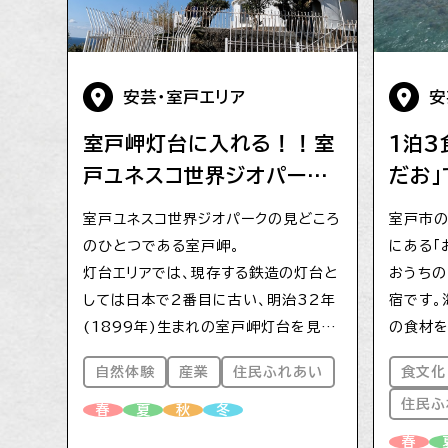
安芸・室戸エリア
安
室戸岬灯台に入れる！！室
1泊3
戸ユネスコ世界ジオパーク
だお
の室戸岬ツアー
三昧
室戸ユネスコ世界ジオパークの見どころ
室戸市の
のひとつである室戸岬。
にある「
灯台エリアでは、現存する鉄造の灯台と
おうちの
しては日本で2番目に古い、明治32年
宿です。
(1899年)生まれの室戸岬灯台を見
の食材を
学。光達距離日本一(約49km)の光を
もちろん
自然体験
産業
住民ふれあい
食文化
届ける直径2m60cmの日本最大級の
産「はち
住民ふ
レンズや、明治時代のデザインが随所に
の一つ
春
夏
秋
冬
残る灯台内部、太平洋戦争末期にアメリ
BBQは
春