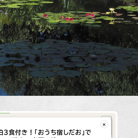
+
×
−
泊3食付き！「おうち宿しだお」で