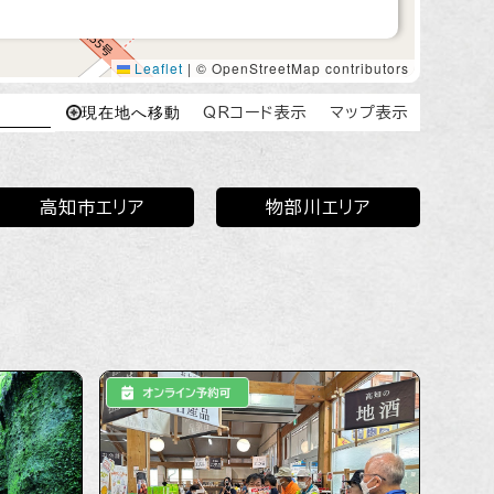
す。室戸市がおこなっているシェアサイクルの貸出・返却
点にもなっているので便利です。
Leaflet
|
© OpenStreetMap contributors
詳しくはこちら
ルート検索
現在地へ移動
QRコード表示
マップ表示
高知市エリア
物部川エリア