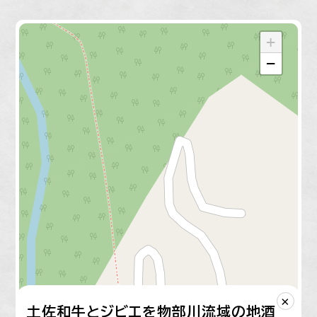
+
−
×
土佐和牛とジビエを物部川流域の地酒