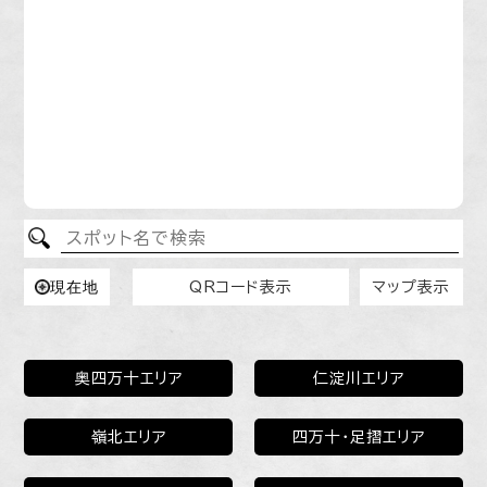
すべて
宿泊
体験
グルメ
全域表示
物部町エリア（香美市）
香北町エリア（香美市）
赤岡町
Leaflet
|
© OpenStreetMap contributors
現在地
QRコード表示
マップ表示
奥四万十エリア
仁淀川エリア
嶺北エリア
四万十・足摺エリア