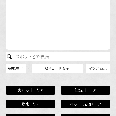
すべて
宿泊
体験
グルメ
全域表示
物部町エリア（香美市）
香北町エリア（香美市）
赤岡町
Leaflet
|
© OpenStreetMap contributors
現在地
QRコード表示
マップ表示
奥四万十エリア
仁淀川エリア
嶺北エリア
四万十・足摺エリア