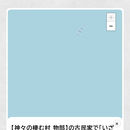
+
−
×
【神々の棲む村 物部】の古民家で「いざ